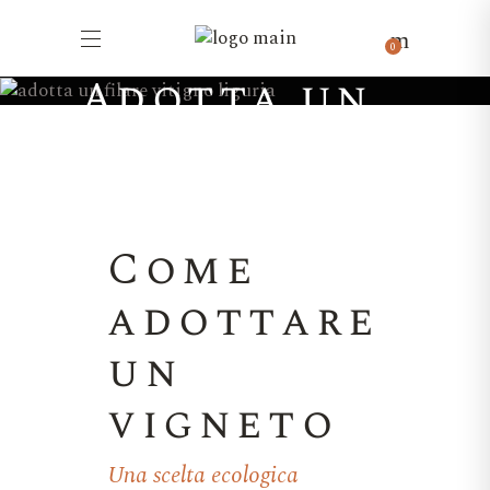
0
Adotta un
filare
Come
adottare
un
vigneto
Una scelta ecologica